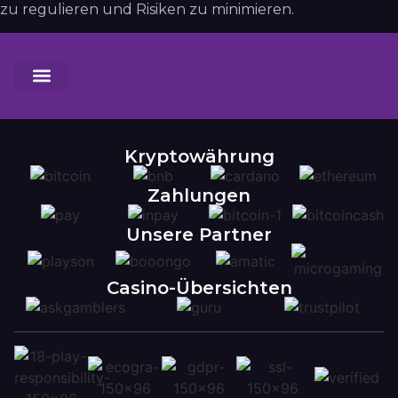
zu regulieren und Risiken zu minimieren.
Verantwortungsbewusstes Spielen 18+
Kryptowährung
Zahlungen
Unsere Partner
Casino-Übersichten