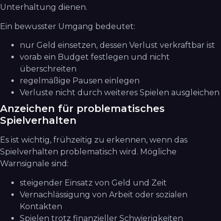
Unterhaltung dienen.
Ein bewusster Umgang bedeutet:
nur Geld einsetzen, dessen Verlust verkraftbar ist
vorab ein Budget festlegen und nicht
überschreiten
regelmäßige Pausen einlegen
Verluste nicht durch weiteres Spielen ausgleichen
Anzeichen für problematisches
Spielverhalten
Es ist wichtig, frühzeitig zu erkennen, wenn das
Spielverhalten problematisch wird. Mögliche
Warnsignale sind:
steigender Einsatz von Geld und Zeit
Vernachlässigung von Arbeit oder sozialen
Kontakten
Spielen trotz finanzieller Schwierigkeiten